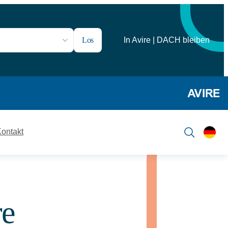
Los
In Avire | DACH bleiben
Kataloge
ontakt
re