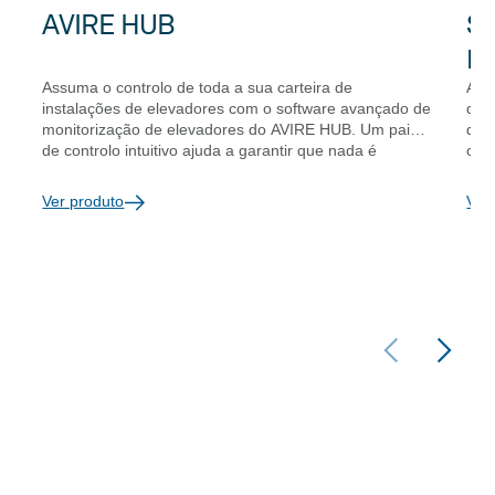
AVIRE HUB
Si
po
Assuma o controlo de toda a sua carteira de
A s
instalações de elevadores com o software avançado de
det
monitorização de elevadores do AVIRE HUB. Um painel
det
de controlo intuitivo ajuda a garantir que nada é
cor
deixado ao acaso, enquanto os registos automatizados
int
de chamadas de teste proporcionam uma
con
Ver produto
Ver
rastreabilidade completa para auditorias. O AVIRE HUB
cus
funciona numa plataforma com certificação ISO 27001,
mod
oferecendo aos nossos clientes a confiança de que o
det
acesso ao sistema, o tratamento dos dados e os
pes
processos operacionais são geridos de forma segura.
sig
A ISO 27001 é a norma internacional para a gestão da
exi
segurança da informação.