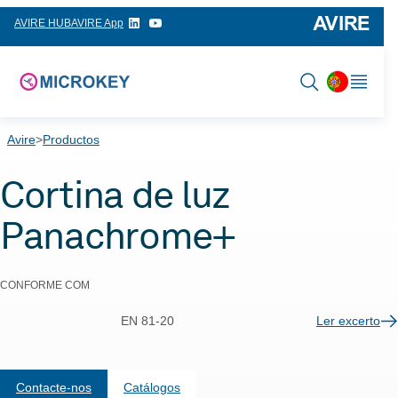
Saltar
AVIRE HUB
AVIRE App
para
o
conteúdo
Avire
>
Productos
Cortina de luz
Panachrome+
CONFORME COM
EN 81-20
Ler excerto
Contacte-nos
Catálogos