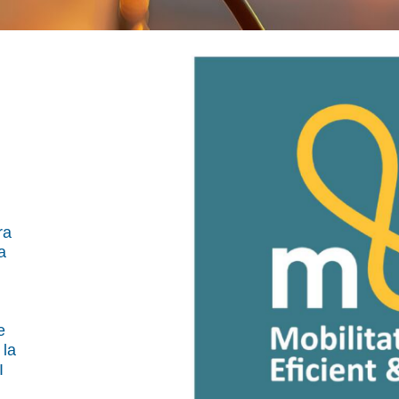
ra
a
e
 la
I